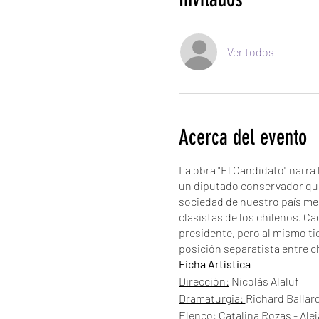
Ver todos
Acerca del evento
La obra "El Candidato" narra
un diputado conservador que 
sociedad de nuestro país med
clasistas de los chilenos. C
presidente, pero al mismo ti
posición separatista entre ch
Ficha Artística
Dirección:
Nicolás Alaluf
Dramaturgia:
Richard Ballar
Elenco:
Catalina Rozas - Ale