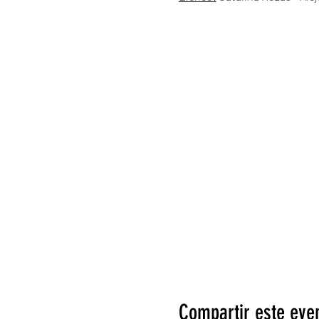
Diseño Integral:
Kristian Ore
Diseño de Vestuario:
Isidora
Diseño Sonoro:
Felipe Abarca
Compartir este eve