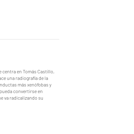
e centra en Tomás Castillo,
ce una radiografía de la
conductas más xenófobas y
 pueda convertirse en
e va radicalizando su