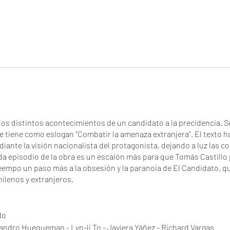
 los distintos acontecimientos de un candidato a la precidencia. S
tiene como eslogan "Combatir la amenaza extranjera". El texto ha
iante la visión nacionalista del protagonista, dejando a luz las 
ada episodio de la obra es un escalón más para que Tomás Castillo
eempo un paso más a la obsesión y la paranoia de El Candidato, qu
ilenos y extranjeros.
do
jandro Huequeman - Lyn-li To - Javiera Yáñez - Richard Vargas