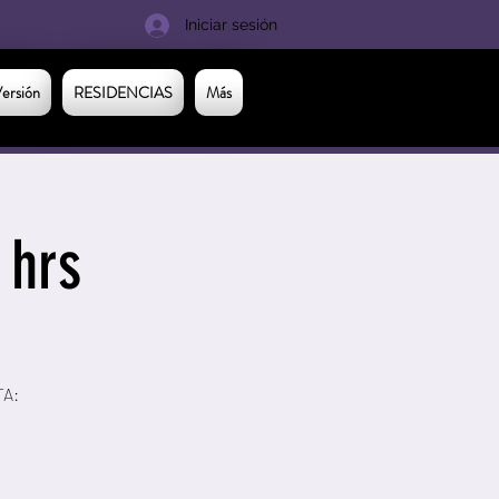
Iniciar sesión
ersión
RESIDENCIAS
Más
 hrs
A: