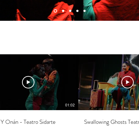
01:02
 Y Onán - Teatro Sidarte
Swallowing Ghosts Teatr