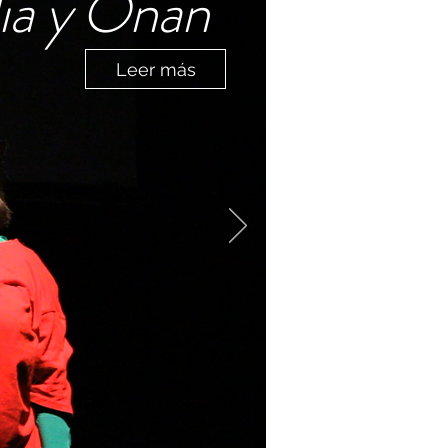
ia y Onán
Leer más