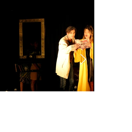
Ofelia y Onán
Leer más