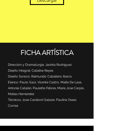
Descargar
FICHA ARTÍSTICA
Dirección y Dramaturgia: Jacinta Rodríguez
Diseño Integral: Catalina Reyes
Diseño Sonoro: Raimundo Caballero Ibarra
Elenco: Paulo Saúl, Vicente Castro, Maite De Lasa,
Antonia Catalán, Paulette Fabres, Maria Jose Carpio,
Matias Hernandez
Técnicos: Jose Caraboni Salazar, Paulina Osses
Correa